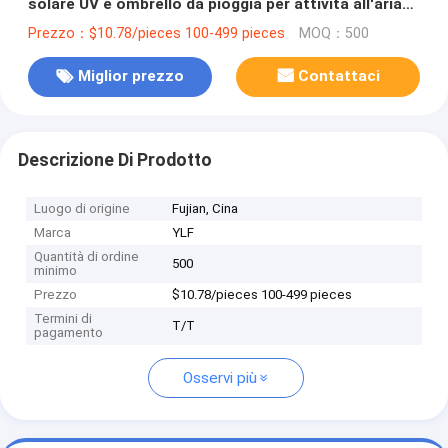
solare UV e ombrello da pioggia per attività all'aria
aperta
Prezzo：$10.78/pieces 100-499 pieces
MOQ：500
Miglior prezzo
Contattaci
Descrizione Di Prodotto
Luogo di origine
Fujian, Cina
Marca
YLF
Quantità di ordine
500
minimo
Prezzo
$10.78/pieces 100-499 pieces
Termini di
T/T
pagamento
Osservi più