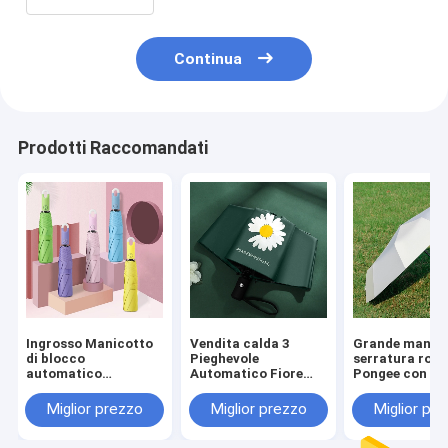
Continua
Prodotti Raccomandati
Ingrosso Manicotto
Vendita calda 3
Grande manico
di blocco
Pieghevole
serratura rot
automatico
Automatico Fiore
Pongee con vin
completo Triplo
Multi colore UV
Easy yo Hang F
pieghevole
Blocco Windproof
Automatic
Miglior prezzo
Miglior prezzo
Miglior pr
Multicolore ombrello
Fashion ombrello
Windproof UV 
Dropship Accetto
Umbrella