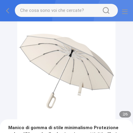
2
/
6
Manico di gomma di stile minimalismo Protezione