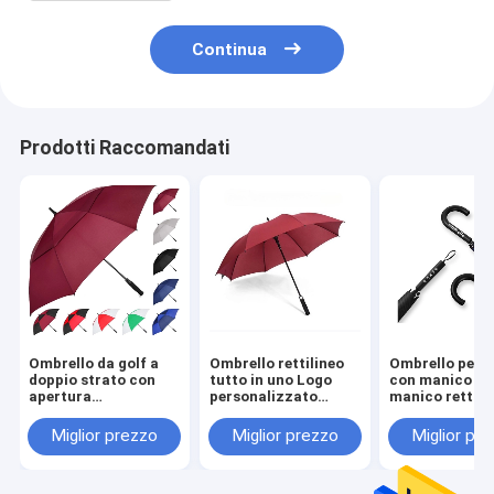
Continua
Prodotti Raccomandati
Ombrello da golf a
Ombrello rettilineo
Ombrello per a
doppio strato con
tutto in uno Logo
con manico EV
apertura
personalizzato
manico retto 
automatica,
stampato Ombrello
logo personal
chiusura a mano e
da golf extra grande
di YLF Umbrell
Miglior prezzo
Miglior prezzo
Miglior pr
stampa di modelli
per la pubblicità
personalizzati