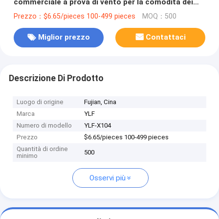
commerciale a prova di vento per la comodità dei
viaggi
Prezzo：$6.65/pieces 100-499 pieces
MOQ：500
Miglior prezzo
Contattaci
Descrizione Di Prodotto
Luogo di origine
Fujian, Cina
Marca
YLF
Numero di modello
YLF-X104
Prezzo
$6.65/pieces 100-499 pieces
Quantità di ordine
500
minimo
Osservi più