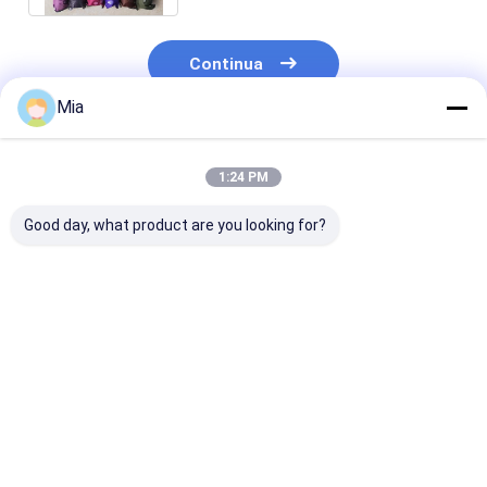
Continua
Mia
Prodotti Raccomandati
1:24 PM
Good day, what product are you looking for?
Automatico anti
Triplice ombrello
Controllo man
rimbalzo riflettente
semiautomatico
Protezione sol
triplo pieghevole
aperto e chiuso
auto Isolamen
Bambini ombrello
Disegno unico
ombrello piegh
Cartoon Cute
Modello triplice
per X301 vetro
Miglior prezzo
Miglior prezzo
Miglior pr
Bambino ombrello
finestra anter