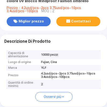
colore UV Blocco Windproof Fashion ombrello
Prezzo：4.2usd/pcs--2pcs 3.75usd/pcs--10pcs
3.4usd/pcs--100pcs
MOQ：2
Miglior prezzo
Contattaci
Descrizione Di Prodotto
Capacità di
10000 pezzi
alimentazione
Luogo di origine
Fujian, Cina
Marca
YLF
4.2usd/pcs--2pcs 3.75usd/pcs--10pcs
Prezzo
3.4usd/pcs--100pcs
Quantità di ordine
2
minimo
Osservi più