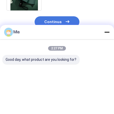
ombrello
Continua
Mia
Prodotti Raccomandati
2:27 PM
Good day, what product are you looking for?
Ingrosso Manicotto
Grande manicotto a
Pongee
di blocco
serratura rotonda
coloratissimo 
automatico
Pongee con vinile
ombrello apert
completo Triplo
Easy yo Hang Full
chiuso
pieghevole
Automatic
completament
Miglior prezzo
Miglior prezzo
Miglior pr
Multicolore ombrello
Windproof UV Block
automatico Pe