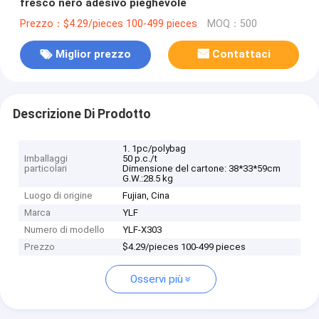
fresco nero adesivo pieghevole
Prezzo：$4.29/pieces 100-499 pieces
MOQ：500
Miglior prezzo
Contattaci
Descrizione Di Prodotto
1. 1pc/polybag
Imballaggi
50 p.c./t
particolari
Dimensione del cartone: 38*33*59cm
G.W.:28.5 kg
Luogo di origine
Fujian, Cina
Marca
YLF
Numero di modello
YLF-X303
Prezzo
$4.29/pieces 100-499 pieces
Osservi più