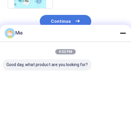
Continua
Mia
Prodotti Raccomandati
9:53 PM
Good day, what product are you looking for?
Triplice ombrello
Market Popular
Controllo man
semiautomatico
Stock Umbrella con
Protezione sol
aperto e chiuso
funzione
auto Isolamen
Disegno unico
semiautomatica e
ombrello piegh
Modello triplice
stampa
per X301 vetro
Miglior prezzo
Miglior prezzo
Miglior pr
personalizzata del
finestra anter
logo